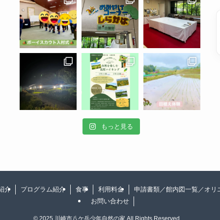
もっと見る
紹介
プログラム紹介
食事
利用料金
申請書類／館内図一覧／オリ
お問い合わせ
©
2025 川崎市八ケ岳少年自然の家 All Rights Reserved.